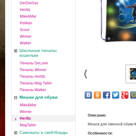
DerDieDas
Herlitz
Mike&Mar
Pelikan
Scout
Winner
Walker
Школьные пеналы,
кошельки
Пеналы DeLune
Пеналы Winner
Пеналы Herlitz
Пеналы Mag Taller
Пеналы Walker
Мешки для обуви
Mike&Mar
Winner
Описание:
Herlitz
Мешок для сменной обуви
MagTaller
Самокаты и скейтборды
Особенности: