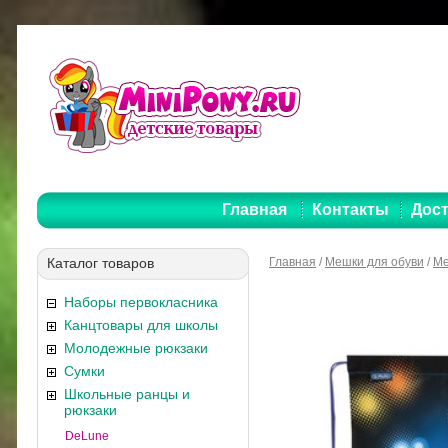
Главная
Контакты
Дост
Каталог товаров
Главная
/
Мешки для обуви
/
Ме
Наборы первокласника
Канцтовары для школы
Молодежные рюкзаки
Сумки
Школьные ранцы и
рюкзаки
DeLune