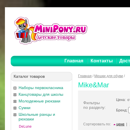
Главная
Контакты
Дост
Каталог товаров
Главная
/
Мешки для обуви
/
Mike&Mar
Наборы первокласника
Канцтовары для школы
Цена: 
Молодежные рюкзаки
Фильтры
по разделу:
Сумки
Бренд:
Школьные ранцы и
рюкзаки
Сортировать по:
цене
|
DeLune