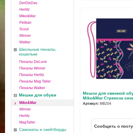
DerDieDas
Herlitz
Mike&Mar
Pelikan
Scout
Winner
Walker
Школьные пеналы,
кошельки
Пеналы DeLune
Пеналы Winner
Пеналы Herlitz
Пеналы Mag Taller
Пеналы Walker
Мешок для сменной об
Мешки для обуви
Mike&Mar Стрекоза син
Mike&Mar
Артикул:
MB204
Winner
Herlitz
MagTaller
Cообщить о пост
Самокаты и скейтборды