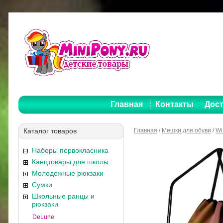
Главная
Контакты
Дост
Каталог товаров
Главная
/
Мешки для обуви
/
Wi
Наборы первокласника
Канцтовары для школы
Молодежные рюкзаки
Сумки
Школьные ранцы и
рюкзаки
DeLune