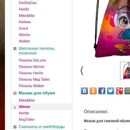
DerDieDas
Herlitz
Mike&Mar
Pelikan
Scout
Winner
Walker
Школьные пеналы,
кошельки
Пеналы DeLune
Пеналы Winner
Пеналы Herlitz
Пеналы Mag Taller
Пеналы Walker
Мешки для обуви
Mike&Mar
Winner
Описание:
Herlitz
MagTaller
Мешок для сменной обуви 
Самокаты и скейтборды