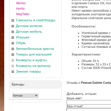
Winner
отделение Campus 33L позв
или спорта.
Herlitz
Имеет карман-органайзер 
MagTaller
холодильник, в котором еда
Идеальное сочетание цена/
Самокаты и скейтборды
Детские коляски
Особенности:
Детская мебель
Усиленный карман с 
Герметичный карман-
Игрушки
Флисовый карман дл
Обувь
Карман-органайзер.
Сетчатые боковые к
Автомобильные кресла
Товары для малышей
Характеристики:
Конверты и муфты
Объем: 33 л.
Размеры: 51 x 33 x 2
Конверты на выписку
Состав: 600D Polyest
Зимние товары
Отзывы о
Рюкзак Dakine Camp
Бренды
Добавить отзыв:
Ваше имя
*
:
Ваш отзыв
*
: