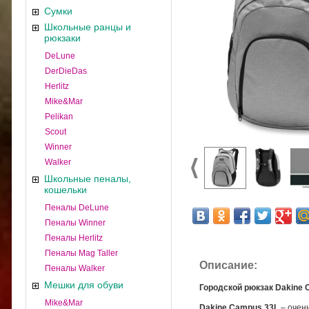
Сумки
Школьные ранцы и
рюкзаки
DeLune
DerDieDas
Herlitz
Mike&Mar
Pelikan
Scout
Winner
Walker
Школьные пеналы,
кошельки
Пеналы DeLune
Пеналы Winner
Пеналы Herlitz
Пеналы Mag Taller
Описание:
Пеналы Walker
Мешки для обуви
Городской рюкзак Dakine 
Mike&Mar
Dakine Campus 33L
– очен