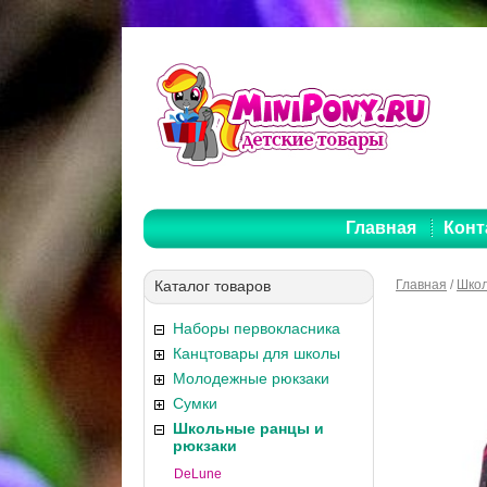
Главная
Конт
Каталог товаров
Главная
/
Школ
Наборы первокласника
Канцтовары для школы
Молодежные рюкзаки
Сумки
Школьные ранцы и
рюкзаки
DeLune