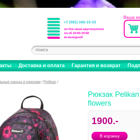
Ваша к
акты
Доставка и оплата
Гарантия и возврат
Подп
ьные ранцы и рюкзаки
/
Pelikan
/
Рюкзак Pelikan
flowers
1900.-