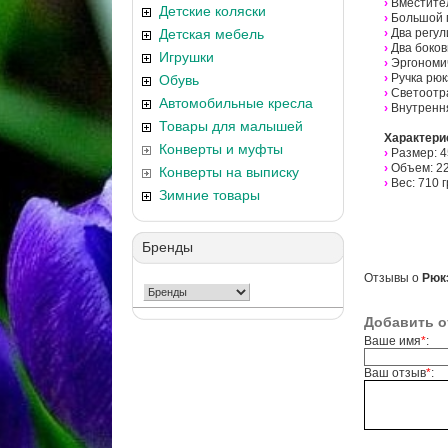
›
Вместите
Детские коляски
›
Большой 
Детская мебель
›
Два регу
›
Два боков
Игрушки
›
Эргономи
›
Ручка рюк
Обувь
›
Светоотр
Автомобильные кресла
›
Внутренн
Товары для малышей
Характери
Конверты и муфты
›
Размер: 45
›
Объем: 22
Конверты на выписку
›
Вес: 710 г
Зимние товары
Бренды
Отзывы о
Рюкз
Добавить о
Ваше имя
*
:
Ваш отзыв
*
: