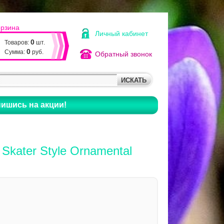
орзина
Личный кабинет
0
Товаров:
шт.
0
Сумма:
руб.
Обратный звонок
ишись на акции!
 Skater Style Ornamental