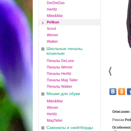
DerDieDas
Herlitz
Mike&Mar
Pelikan
Scout
Winner
Walker
Школьные пеналы,
кошельки
Пеналы DeLune
Пеналы Winner
Пеналы Herlitz
Пеналы Mag Taller
Пеналы Walker
Мешки для обуви
Mike&Mar
Winner
Описание:
Herlitz
Рюкзак
Peli
MagTaller
Самокаты и скейтборды
Особеннос