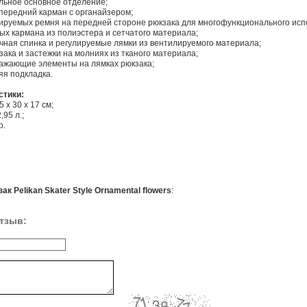
льное основное отделение;
передний карман с органайзером;
лируемых ремня на передней стороне рюкзака для многофункционального исп
ых кармана из полиэстера и сетчатого материала;
чная спинка и регулируемые лямки из вентилируемого материала;
зака и застежки на молниях из тканого материала;
ажающие элементы на лямках рюкзака;
яя подкладка.
стики:
 х 30 х 17 см;
,95 л.;
р.
ак Pelikan Skater Style Ornamental flowers
:
тзыв: