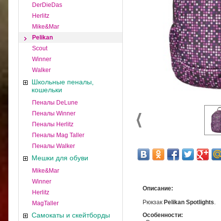
DerDieDas
Herlitz
Mike&Mar
Pelikan
Scout
Winner
Walker
Школьные пеналы,
кошельки
Пеналы DeLune
Пеналы Winner
Пеналы Herlitz
Пеналы Mag Taller
Пеналы Walker
Мешки для обуви
Mike&Mar
Winner
Описание:
Herlitz
Рюкзак
Pelikan Spotlights
.
MagTaller
Самокаты и скейтборды
Особенности: