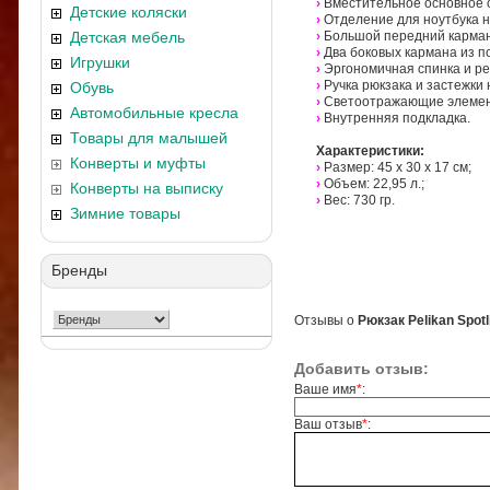
›
Вместительное основное 
Детские коляски
›
Отделение для ноутбука н
Детская мебель
›
Большой передний карман
›
Два боковых кармана из п
Игрушки
›
Эргономичная спинка и р
›
Ручка рюкзака и застежки 
Обувь
›
Светоотражающие элемент
Автомобильные кресла
›
Внутренняя подкладка.
Товары для малышей
Характеристики:
Конверты и муфты
›
Размер: 45 х 30 х 17 см;
›
Объем: 22,95 л.;
Конверты на выписку
›
Вес: 730 гр.
Зимние товары
Бренды
Отзывы о
Рюкзак Pelikan Spotl
Добавить отзыв:
Ваше имя
*
:
Ваш отзыв
*
: