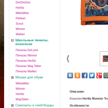
DerDieDas
Herlitz
Mike&Mar
Pelikan
Scout
Winner
Walker
Школьные пеналы,
кошельки
Пеналы DeLune
Пеналы Winner
Пеналы Herlitz
Пеналы Mag Taller
Пеналы Walker
Мешки для обуви
Mike&Mar
Winner
Описание:
Herlitz
Кошелек
Herlitz Monster Tr
MagTaller
Самокаты и скейтборды
Особенности: