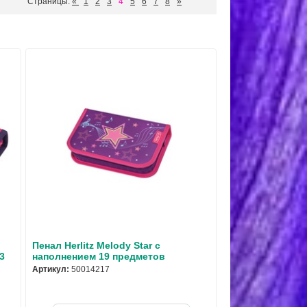
Страницы:
«
1
2
3
4
5
6
7
8
»
Пенал Herlitz Melody Star с
3
наполнением 19 предметов
Артикул:
50014217