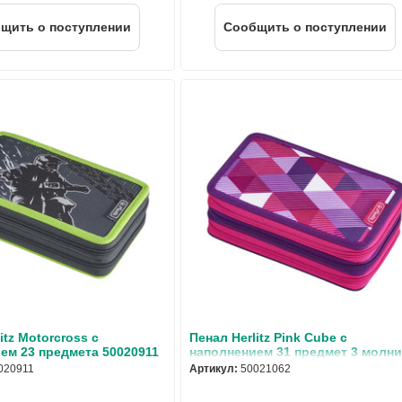
щить о поступлении
Cообщить о поступлении
itz Motorcross с
Пенал Herlitz Pink Cube с
ем 23 предмета 50020911
наполнением 31 предмет 3 молн
50021062
020911
Артикул:
50021062