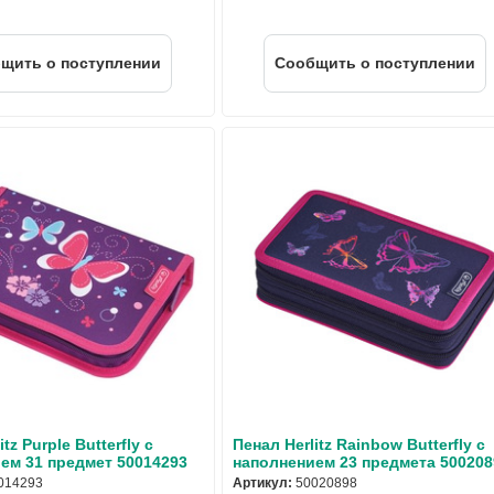
щить о поступлении
Cообщить о поступлении
tz Purple Butterfly с
Пенал Herlitz Rainbow Butterfly с
ем 31 предмет 50014293
наполнением 23 предмета 500208
014293
Артикул:
50020898