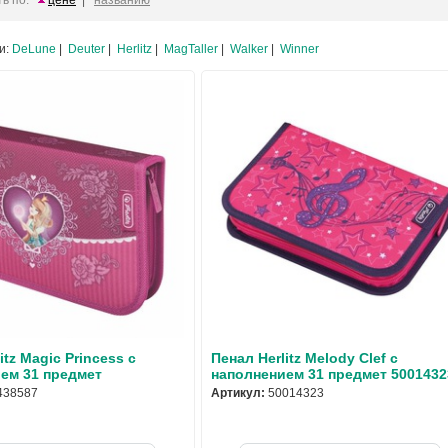
ь по:
цене
|
названию
и:
DeLune
|
Deuter
|
Herlitz
|
MagTaller
|
Walker
|
Winner
itz Magic Princess с
Пенал Herlitz Melody Clef с
ем 31 предмет
наполнением 31 предмет 5001432
438587
Артикул:
50014323