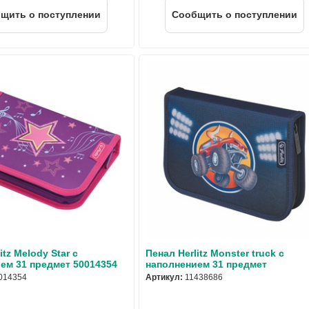
щить о поступлении
Cообщить о поступлении
itz Melody Star с
Пенал Herlitz Monster truck с
ем 31 предмет 50014354
наполнением 31 предмет
014354
Артикул:
11438686