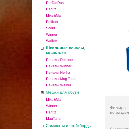
DerDieDas
Herlitz
Mike&Mar
Pelikan
Scout
Winner
Walker
Школьные пеналы,
кошельки
Пеналы DeLune
Пеналы Winner
Пеналы Herlitz
Пеналы Mag Taller
Пеналы Walker
Мешки для обуви
Mike&Mar
Winner
Фильтры
по раздел
Herlitz
MagTaller
Самокаты и скейтборды