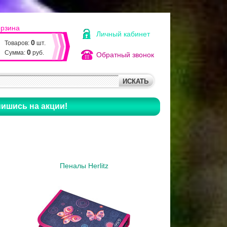
орзина
Личный кабинет
0
Товаров:
шт.
0
Сумма:
руб.
Обратный звонок
ишись на акции!
Пеналы Herlitz