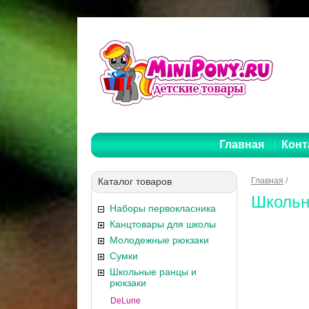
Главная
Конт
Каталог товаров
Главная
/
Школьн
Наборы первокласника
Канцтовары для школы
Молодежные рюкзаки
Сумки
Школьные ранцы и
рюкзаки
DeLune