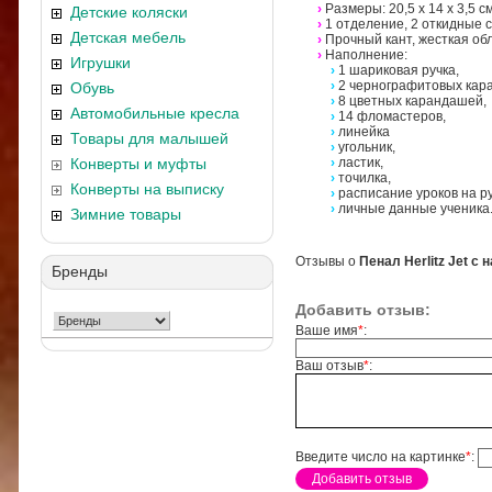
›
Размеры: 20,5 х 14 х 3,5 см
Детские коляски
›
1 отделение, 2 откидные с
Детская мебель
›
Прочный кант, жесткая об
›
Наполнение:
Игрушки
›
1 шариковая ручка,
›
2 чернографитовых кар
Обувь
›
8 цветных карандашей,
Автомобильные кресла
›
14 фломастеров,
›
линейка
Товары для малышей
›
угольник,
Конверты и муфты
›
ластик,
›
точилка,
Конверты на выписку
›
расписание уроков на р
›
личные данные ученика
Зимние товары
Отзывы о
Пенал Herlitz Jet с
Бренды
Добавить отзыв:
Ваше имя
*
:
Ваш отзыв
*
:
Введите число на картинке
*
: