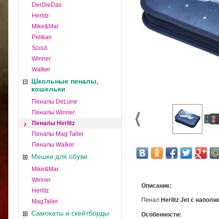
DerDieDas
Herlitz
Mike&Mar
Pelikan
Scout
Winner
Walker
Школьные пеналы,
кошельки
Пеналы DeLune
Пеналы Winner
Пеналы Herlitz
Пеналы Mag Taller
Пеналы Walker
Мешки для обуви
Mike&Mar
Winner
Описание:
Herlitz
Пенал
Herlitz Jet с напол
MagTaller
Самокаты и скейтборды
Особенности: