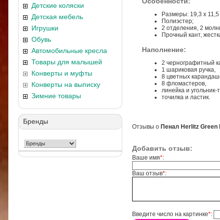
Особенности:
Детские коляски
Размеры: 19,3 х 11,5 
Детская мебель
Полиэстер;
Игрушки
2 отделения, 2 молн
Прочный кант, жестк
Обувь
Наполнение:
Автомобильные кресла
Товары для малышей
2 чернографитный к
1 шариковая ручка,
Конверты и муфты
8 цветных карандаш
8 фломастеров,
Конверты на выписку
линейка и угольник-
Зимние товары
точилка и ластик.
Бренды
Отзывы о
Пенал Herlitz Green
Добавить отзыв:
Ваше имя
*
:
Ваш отзыв
*
:
Введите число на картинке
*
: