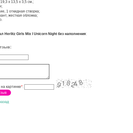
9,3 x 13,5 x 3,5 см.;
и;
ие, 1 откидная створка;
ант, жесткая обложка;
р.
л Herlitz Girls Mix I Unicorn Night без наполнения
:
тзыв:
 на картинке
*
:
назад