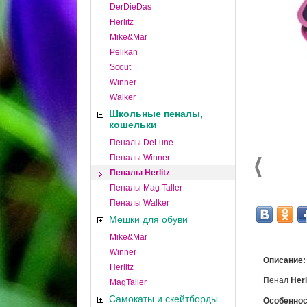
DerDieDas
Herlitz
Mike&Mar
Pelikan
Scout
Winner
Walker
Школьные пеналы,
кошельки
Пеналы DeLune
Пеналы Winner
Пеналы Herlitz
Пеналы Mag Taller
Пеналы Walker
Мешки для обуви
Mike&Mar
Winner
Описание:
Herlitz
Пенал
Herl
MagTaller
Самокаты и скейтборды
Особеннос