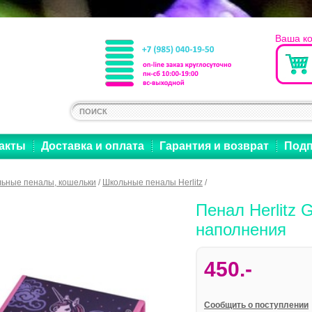
Ваша к
акты
Доставка и оплата
Гарантия и возврат
Подп
ьные пеналы, кошельки
/
Школьные пеналы Herlitz
/
Пенал Herlitz G
наполнения
450.-
Cообщить о поступлении