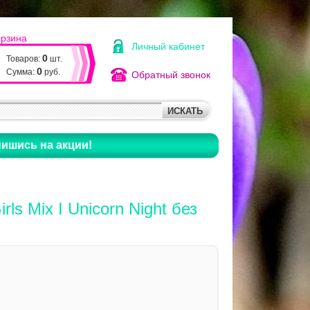
орзина
Личный кабинет
0
Товаров:
шт.
0
Сумма:
руб.
Обратный звонок
ишись на акции!
irls Mix I Unicorn Night без