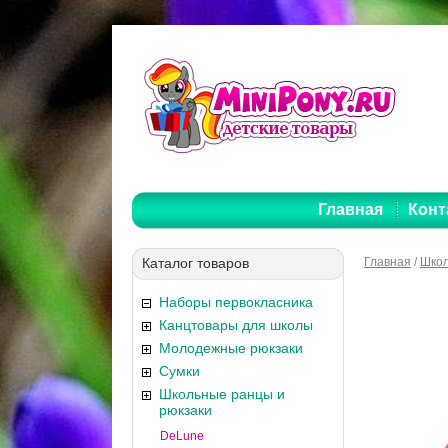
Главная
Конт
Каталог товаров
Главная
/
Школ
Наборы первокласника
Канцтовары для школы
Молодежные рюкзаки
Сумки
Школьные ранцы и
рюкзаки
DeLune