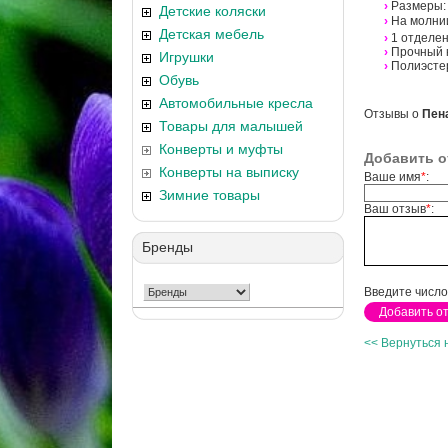
›
Размеры: 1
Детские коляски
›
На молни
Детская мебель
›
1 отделен
›
Прочный к
Игрушки
›
Полиэсте
Обувь
Автомобильные кресла
Отзывы о
Пена
Товары для малышей
Конверты и муфты
Добавить о
Конверты на выписку
Ваше имя
*
:
Зимние товары
Ваш отзыв
*
:
Бренды
Введите число
<< Вернуться 