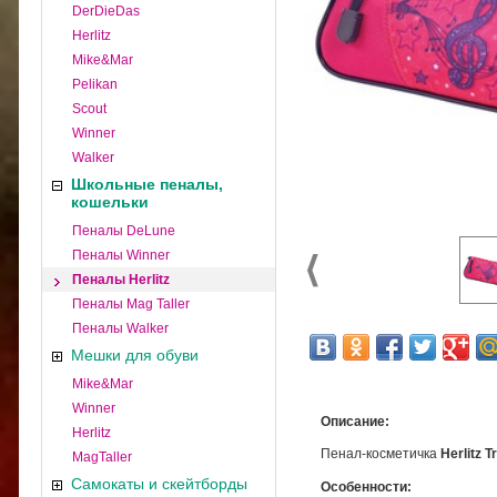
DerDieDas
Herlitz
Mike&Mar
Pelikan
Scout
Winner
Walker
Школьные пеналы,
кошельки
Пеналы DeLune
Пеналы Winner
Пеналы Herlitz
Пеналы Mag Taller
Пеналы Walker
Мешки для обуви
Mike&Mar
Winner
Описание:
Herlitz
Пенал-косметичка
Herlitz
T
MagTaller
Самокаты и скейтборды
Особенности: