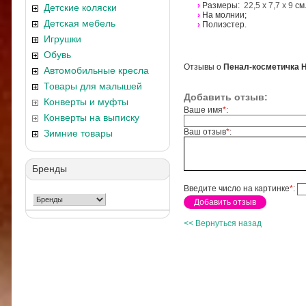
›
Размеры:
22,5 х 7,7 х 9
см.
Детские коляски
›
На молнии;
Детская мебель
›
Полиэстер.
Игрушки
Обувь
Отзывы о
Пенал-косметичка He
Автомобильные кресла
Товары для малышей
Добавить отзыв:
Конверты и муфты
Ваше имя
*
:
Конверты на выписку
Ваш отзыв
*
:
Зимние товары
Бренды
Введите число на картинке
*
:
<< Вернуться назад