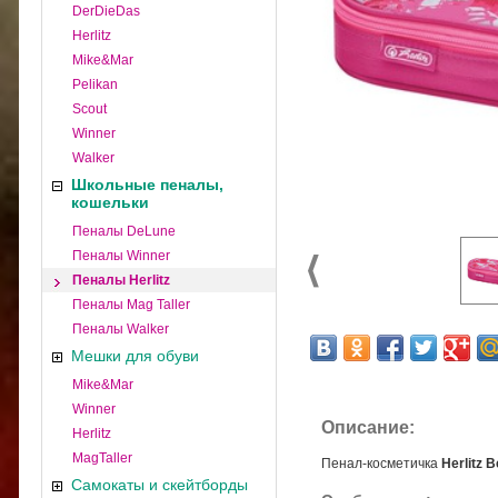
DerDieDas
Herlitz
Mike&Mar
Pelikan
Scout
Winner
Walker
Школьные пеналы,
кошельки
Пеналы DeLune
Пеналы Winner
Пеналы Herlitz
Пеналы Mag Taller
Пеналы Walker
Мешки для обуви
Mike&Mar
Winner
Описание:
Herlitz
MagTaller
Пенал-косметичка
Herlitz 
Самокаты и скейтборды