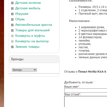
Особенности:
Детские коляски
Размеры: 20,5 х 14 х 
Детская мебель
1 отделение, 2 отки
Игрушки
Прочный кант, жестк
Обувь
Наполнение:
Автомобильные кресла
1 шариковая ручка,
Товары для малышей
2 чернографитовых 
8 цветных карандаш
Конверты и муфты
14 фломастеров,
линейка
Конверты на выписку
угольник,
Зимние товары
ластик,
точилка,
расписание уроков н
личные данные учен
Бренды
Отзывы о
Пенал Herlitz Kick 
Добавить отзыв:
Ваше имя
*
:
Ваш отзыв
*
: