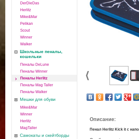
DerDieDas
Herlitz
Mike&Mar
Pelikan
Scout
Winner
Walker
Школьные пеналы,
кошельки
Пеналы DeLune
Пеналы Winner
Пеналы Herlitz
Пеналы Mag Taller
Пеналы Walker
Мешки для обуви
Mike&Mar
Winner
Описание:
Herlitz
MagTaller
Пенал Herlitz Kick it с н
Самокаты и скейтборды