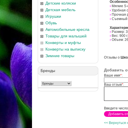
Особеннос
Детские коляски
›
Мягкие S
Детская мебель
›
Удобная 
›
Прочная р
Игрушки
›
Съемный 
Обувь
Характери
Автомобильные кресла
›
Размер: 3
Товары для малышей
›
Вес: 900 г
›
Объем: 26
Конверты и муфты
Конверты на выписку
Зимние товары
Отзывы о
Шко
Добавить о
Бренды
Ваше имя
*
:
Ваш отзыв
*
:
Введите число
<< Вернуться 