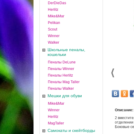
DerDieDas
Herlitz
Mike&Mar
Pelikan
Scout
Winner
Walker
Школьные пеналы,
кошельки
Пеналы DeLune
Пеналы Winner
Пеналы Herlitz
Пеналы Mag Taller
Пеналы Walker
Мешки для обуви
Mike&Mar
Winner
Описание:
Herlitz
2 вместите
отделении
MagTaller
Боковые се
Самокаты и скейтборды