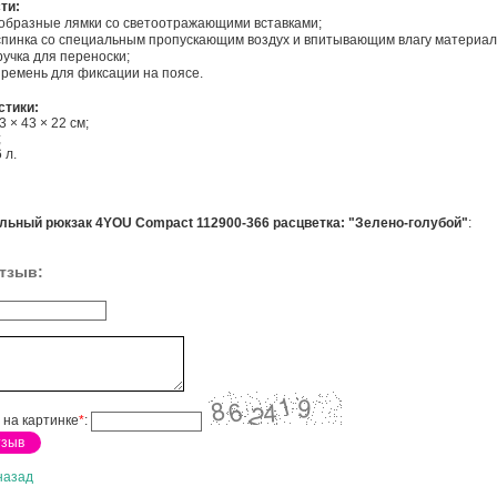
ти:
-образные лямки со светоотражающими вставками;
спинка со специальным пропускающим воздух и впитывающим влагу материал
учка для переноски;
ремень для фиксации на поясе.
стики:
3 × 43 × 22 см;
;
 л.
льный рюкзак 4YOU Compact 112900-366 расцветка: "Зелено-голубой"
:
тзыв:
 на картинке
*
:
назад