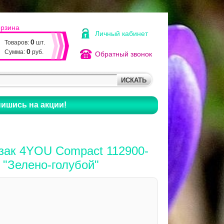
орзина
Личный кабинет
0
Товаров:
шт.
0
Сумма:
руб.
Обратный звонок
ишись на акции!
зак 4YOU Compact 112900-
 "Зелено-голубой"