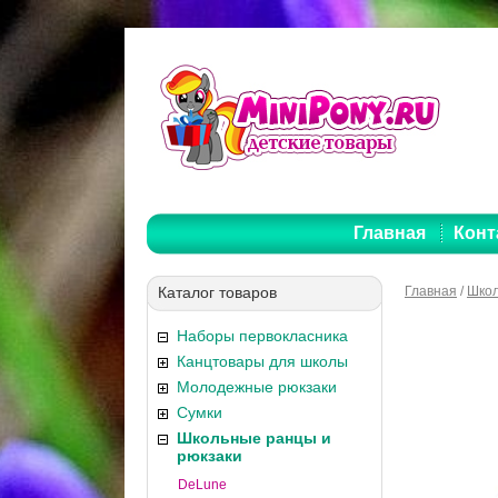
Главная
Конт
Каталог товаров
Главная
/
Школ
Наборы первокласника
Канцтовары для школы
Молодежные рюкзаки
Сумки
Школьные ранцы и
рюкзаки
DeLune