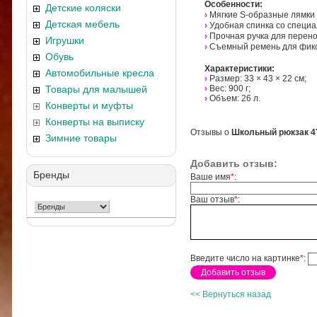
Особенности:
Детские коляски
›
Мягкие S-образные лямки
Детская мебель
›
Удобная спинка со специ
›
Прочная ручка для перено
Игрушки
›
Съемный ремень для фикс
Обувь
Характеристики:
Автомобильные кресла
›
Размер: 33 × 43 × 22 см;
Товары для малышей
›
Вес: 900 г;
›
Объем: 26 л.
Конверты и муфты
Конверты на выписку
Отзывы о
Школьный рюкзак 4
Зимние товары
Добавить отзыв:
Бренды
Ваше имя
*
:
Ваш отзыв
*
:
Введите число на картинке
*
:
<< Вернуться назад