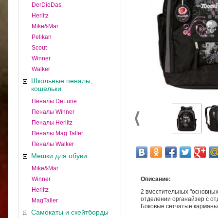
DerDieDas
Herlitz
Mike&Mar
Pelikan
Scout
Winner
Walker
Школьные пеналы,
кошельки
Пеналы DeLune
Пеналы Winner
Пеналы Herlitz
Пеналы Mag Taller
Пеналы Walker
Мешки для обуви
Mike&Mar
Winner
Описание:
Herlitz
2 вместительных "основных
отделении органайзер с о
MagTaller
Боковые сетчатые карманы 
Самокаты и скейтборды