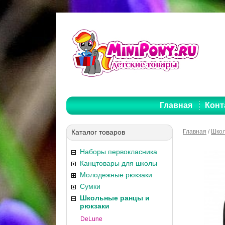
Главная
Конт
Каталог товаров
Главная
/
Школ
Наборы первокласника
Канцтовары для школы
Молодежные рюкзаки
Сумки
Школьные ранцы и
рюкзаки
DeLune