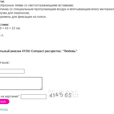
ти:
-образные лямки со светоотражающими вставками;
спинка со специальным пропускающим воздух и впитывающим влагу материал
учка для переноски;
ремень для фиксации на поясе.
стики:
3 × 43 × 22 см;
;
 л.
льный рюкзак 4YOU Compact расцветка: "Любовь"
:
тзыв:
 на картинке
*
:
назад