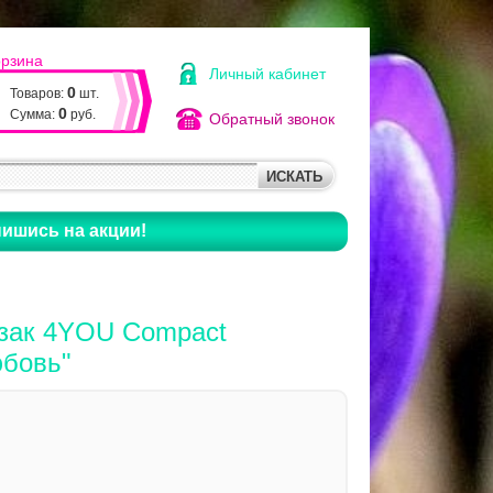
орзина
Личный кабинет
0
Товаров:
шт.
0
Сумма:
руб.
Обратный звонок
ишись на акции!
зак 4YOU Compact
юбовь"