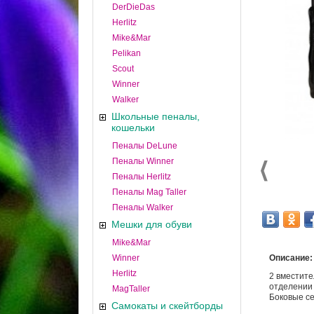
DerDieDas
Herlitz
Mike&Mar
Pelikan
Scout
Winner
Walker
Школьные пеналы,
кошельки
Пеналы DeLune
Пеналы Winner
Пеналы Herlitz
Пеналы Mag Taller
Пеналы Walker
Мешки для обуви
Mike&Mar
Winner
Описание:
Herlitz
2 вместите
отделении
MagTaller
Боковые се
Самокаты и скейтборды