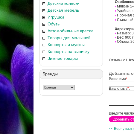
Особеннос
Детские коляски
›
Мягкие S
Детская мебель
›
Удобная 
›
Прочная р
Игрушки
›
Съемный 
Обувь
Характери
Автомобильные кресла
›
Размер: 3
Товары для малышей
›
Вес: 900 г
›
Объем: 26
Конверты и муфты
Конверты на выписку
Зимние товары
Отзывы о
Шко
Добавить о
Бренды
Ваше имя
*
:
Ваш отзыв
*
:
Введите число
<< Вернуться 