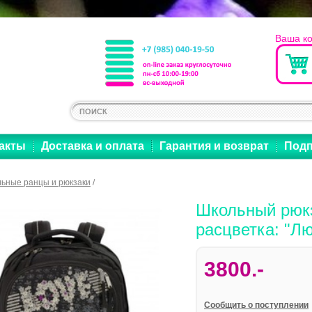
Ваша к
акты
Доставка и оплата
Гарантия и возврат
Подп
ьные ранцы и рюкзаки
/
Школьный рюк
расцветка: "Л
3800.-
Cообщить о поступлении