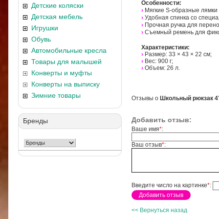
Особенности:
Детские коляски
›
Мягкие S-образные лямки
Детская мебель
›
Удобная спинка со специ
›
Прочная ручка для перено
Игрушки
›
Съемный ремень для фикс
Обувь
Характеристики:
Автомобильные кресла
›
Размер: 33 × 43 × 22 см;
Товары для малышей
›
Вес: 900 г;
›
Объем: 26 л.
Конверты и муфты
Конверты на выписку
Зимние товары
Отзывы о
Школьный рюкзак 4Y
Добавить отзыв:
Бренды
Ваше имя
*
:
Ваш отзыв
*
:
Введите число на картинке
*
:
<< Вернуться назад