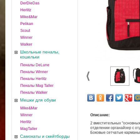
DerDieDas
Herlitz
Mike&Mar
Pelikan
Scout
Winner
Walker
Школьные пеналы,
кошельки
Пеналы DeLune
Пеналы Winner
Пеналы Herlitz
Пеналы Mag Taller
Пеналы Walker
Мешки для обуви
Mike&Mar
Winner
Описание:
Herlitz
2 вместительных "основных
отделении органайзер с о
MagTaller
Боковые сетчатые карманы 
Самокаты и скейтборды