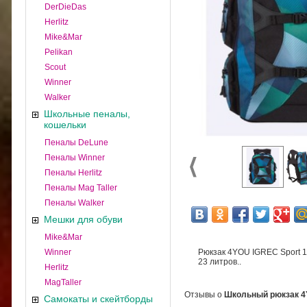
DerDieDas
Herlitz
Mike&Mar
Pelikan
Scout
Winner
Walker
Школьные пеналы,
кошельки
Пеналы DeLune
Пеналы Winner
Пеналы Herlitz
Пеналы Mag Taller
Пеналы Walker
Мешки для обуви
Mike&Mar
Winner
Рюкзак 4YOU IGREC Sport 11
23 литров..
Herlitz
MagTaller
Отзывы о
Школьный рюкзак 4Y
Самокаты и скейтборды