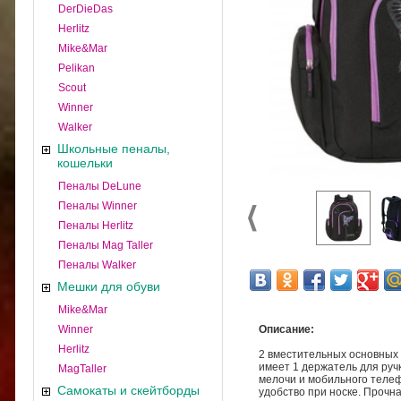
DerDieDas
Herlitz
Mike&Mar
Pelikan
Scout
Winner
Walker
Школьные пеналы,
кошельки
Пеналы DeLune
Пеналы Winner
Пеналы Herlitz
Пеналы Mag Taller
Пеналы Walker
Мешки для обуви
Mike&Mar
Winner
Описание:
Herlitz
2 вместительных основных
имеет 1 держатель для ручк
MagTaller
мелочи и мобильного телеф
Самокаты и скейтборды
удобство при носке. Прочн