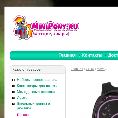
Главная
Контакты
Дост
Каталог товаров
Главная
/
4YOU
/
Move
/
Наборы первокласника
Канцтовары для школы
Молодежные рюкзаки
Сумки
Школьные ранцы и
рюкзаки
DeLune