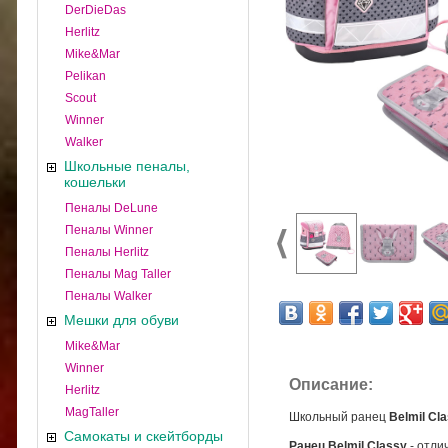
DerDieDas
Herlitz
Mike&Mar
Pelikan
Scout
Winner
Walker
Школьные пеналы,
кошельки
Пеналы DeLune
Пеналы Winner
Пеналы Herlitz
Пеналы Mag Taller
Пеналы Walker
Мешки для обуви
Mike&Mar
Winner
Описание:
Herlitz
MagTaller
Школьный ранец
Belmil Cl
Самокаты и скейтборды
Ранец Belmil Classy
- отли