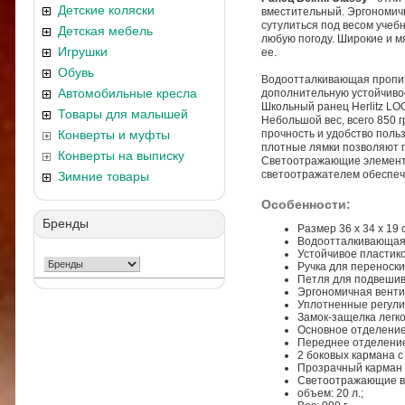
Детские коляски
вместительный. Эргономичн
сутулиться под весом учеб
Детская мебель
любую погоду. Широкие и 
Игрушки
ее.
Обувь
Водоотталкивающая пропит
Автомобильные кресла
дополнительную устойчиво
Школьный ранец Herlitz LO
Товары для малышей
Небольшой вес, всего 850 г
Конверты и муфты
прочность и удобство поль
плотные лямки позволяют п
Конверты на выписку
Светоотражающие элементы 
светоотражателем обеспечи
Зимние товары
Особенности:
Бренды
Размер 36 х 34 х 19 
Водоотталкивающая
Устойчивое пластико
Ручка для переноски
Петля для подвешив
Эргономичная венти
Уплотненные регули
Замок-защелка легко
Основное отделение
Переднее отделение
2 боковых кармана с
Прозрачный карман 
Светоотражающие в
объем: 20 л.;