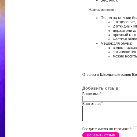
Вес: 900 г.
Наполнение:
Пенал на молнии бе
1 отделение,
2 откидных к
держатели дл
прочный кант
жесткая обло
Мешок для обуви:
водоотталкив
затягивается
можно носить
Отзывы о
Школьный ранец Bel
Добавить отзыв:
Ваше имя
*
:
Ваш отзыв
*
:
Введите число на картинке
*
: