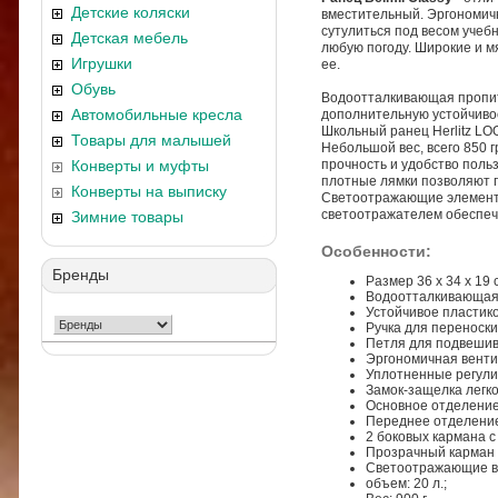
Детские коляски
вместительный. Эргономичн
сутулиться под весом учеб
Детская мебель
любую погоду. Широкие и 
Игрушки
ее.
Обувь
Водоотталкивающая пропит
Автомобильные кресла
дополнительную устойчиво
Школьный ранец Herlitz LO
Товары для малышей
Небольшой вес, всего 850 г
Конверты и муфты
прочность и удобство поль
плотные лямки позволяют п
Конверты на выписку
Светоотражающие элементы 
светоотражателем обеспечи
Зимние товары
Особенности:
Бренды
Размер 36 х 34 х 19 
Водоотталкивающая
Устойчивое пластико
Ручка для переноски
Петля для подвешив
Эргономичная венти
Уплотненные регули
Замок-защелка легко
Основное отделение
Переднее отделение
2 боковых кармана с
Прозрачный карман 
Светоотражающие в
объем: 20 л.;