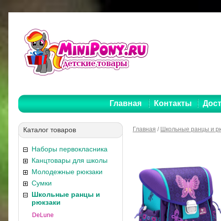
Главная
Контакты
Дост
Каталог товаров
Главная
/
Школьные ранцы и р
Наборы первокласника
Канцтовары для школы
Молодежные рюкзаки
Сумки
Школьные ранцы и
рюкзаки
DeLune