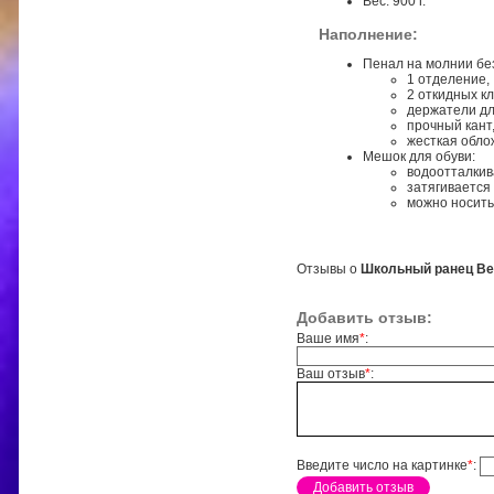
Вес: 900 г.
Наполнение:
Пенал на молнии бе
1 отделение,
2 откидных к
держатели дл
прочный кант
жесткая обло
Мешок для обуви:
водоотталкив
затягивается
можно носить
Отзывы о
Школьный ранец Belm
Добавить отзыв:
Ваше имя
*
:
Ваш отзыв
*
:
Введите число на картинке
*
: