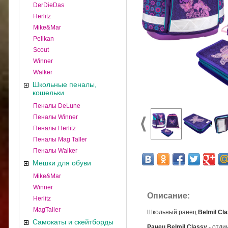
DerDieDas
Herlitz
Mike&Mar
Pelikan
Scout
Winner
Walker
Школьные пеналы,
кошельки
Пеналы DeLune
Пеналы Winner
Пеналы Herlitz
Пеналы Mag Taller
Пеналы Walker
Мешки для обуви
Mike&Mar
Winner
Описание:
Herlitz
MagTaller
Школьный ранец
Belmil Cl
Самокаты и скейтборды
Ранец Belmil Classy
- отли