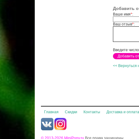
Добавить о
Ваше имя
*
:
Ваш отзыв
*
:
Введите число
<< Вернуться 
Главная
Скидки
Контакты
Доставка и оплат
© 2013-2026 MiniPony.ru
Все права защищены