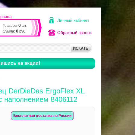
орзина
Личный кабинет
0
Товаров:
шт.
0
Сумма:
руб.
Обратный звонок
ишись на акции!
ц DerDieDas ErgoFlex XL
 с наполнением 8406112
Бесплатная доставка по России