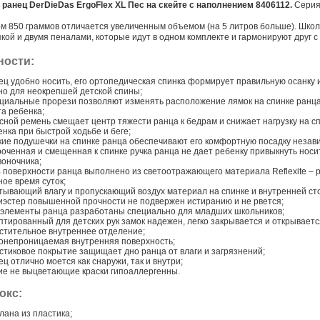
ранец DerDieDas ErgoFlex XL Пес на скейте с наполнением 8406112.
Серия
м 850 граммов отличается увеличенным объемом (на 5 литров больше). Школ
пкой и двумя пеналами, которые идут в одном комплекте и гармонируют друг с
ности:
ец удобно носить, его ортопедическая спинка формирует правильную осанку 
но для неокрепшей детской спины;
циальные прорези позволяют изменять расположение лямок на спинке ранца (
та ребенка;
сной ремень смещает центр тяжести ранца к бедрам и снижает нагрузку на сп
енка при быстрой ходьбе и беге;
кие подушечки на спинке ранца обеспечивают его комфортную посадку незав
роченная и смещенная к спинке ручка ранца не дает ребенку привыкнуть носи
воночника;
 поверхности ранца выполнено из светоотражающего материала Reflexite – р
ное время суток;
тывающий влагу и пропускающий воздух материал на спинке и внутренней ст
иэстер повышенной прочности не подвержен истиранию и не рвется;
 элементы ранца разработаны специально для младших школьников;
птированный для детских рук замок надежен, легко закрывается и открываетс
стительное внутреннее отделение;
онепроницаемая внутренняя поверхность;
стиковое покрытие защищает дно ранца от влаги и загрязнений;
ц отлично моется как снаружи, так и внутри;
ие не выцветающие краски гипоаллергенны.
окс:
лана из пластика;