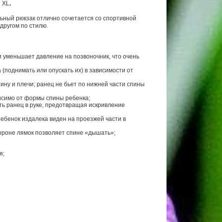
 XL
.
ьный рюкзак отлично сочетается со спортивной
 другом по стилю.
и уменьшает давление на позвоночник, что очень
поднимать или опускать их) в зависимости от
ину и плечи; ранец не бьет по нижней части спины
исимо от формы спины ребенка;
ть ранец в руке, предотвращая искривление
ебенок издалека виден на проезжей части в
ороне лямок позволяет спине «дышать»;
я;