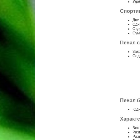
Удо
Спортив
Две
Одн
Отд
Сумк
Пенал с
Зак
Сод
Пенал б
Одн
Характе
Вес:
Разм
Разм