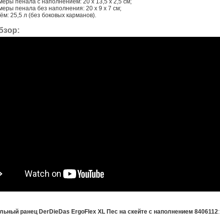
еры пенала с наполнением: 20 х 13,5 х 2,5 см;
меры пенала без наполнения: 20 х 9 х 7 см;
м: 25,5 л (без боковых карманов).
бзор:
льный ранец DerDieDas ErgoFlex XL Пес на скейте с наполнением 8406112
: