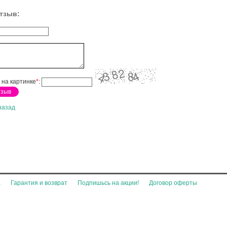
тзыв:
 на картинке
*
:
назад
а
Гарантия и возврат
Подпишьсь на акции!
Договор оферты