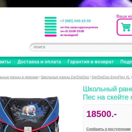
Ваша к
акты
Доставка и оплата
Гарантия и возврат
Подп
ьные ранцы и рюкзаки
/
Школьные ранцы DerDieDas
/
DerDieDas ErgoFlex XL
/
Школьный ране
Пес на скейте
18500.-
Cообщить о поступлении