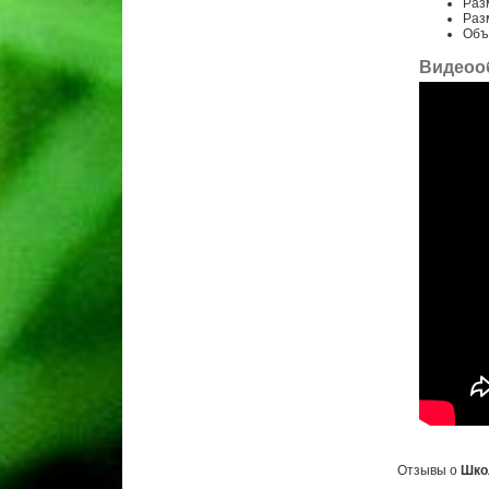
Разм
Раз
Объё
Видеоо
Отзывы о
Шко