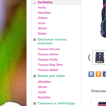
DerDieDas
Herlitz
Mike&Mar
Pelikan
Scout
Winner
Walker
Школьные пеналы,
кошельки
Пеналы DeLune
Пеналы Winner
Пеналы Herlitz
Пеналы Mag Taller
Пеналы Walker
Мешки для обуви
Mike&Mar
Winner
Описан
Herlitz
MagTaller
Самокаты и скейтборды