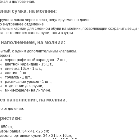
бная и долговечная.
ная сумка, на молнии:
 ручки и лямка через плечо, регулируемая по длине.
о внутреннее отделение
ельный карман для сменной обуви на молнии, позволяющий сохранить вещи 
а легко моется как снаружи, так и внутри.
 наполнением, на молнии:
рытый, с одним дополнительным клапаном.
ержит:
чернографитный карандаш - 2 шт.,
цветной карандаш - 15 шт.,
линейка 16см - 1 шт.,
ластик - 1 шт.,
точилка - 1 шт.,
расписание уроков - 1 шт.,
отделение для ручки,
мини-кошелек на липучке.
ез наполнения, на молнии:
о отделение.
ристики:
 850 гр;
еры ранца: 34 x 41 x 25 см;
еры спортивной сумки: 34 х 21,5 х 16см;