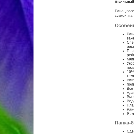
Школьный 
Ранец весо
сумкой, па
Особен
Ран
важ
Cпе
рос
Поя
реб
Мяг
Уко
поз
10%
тем
Впи
пол
Все
Ада
Вме
Вод
Пла
Ране
Ярк
Папка-б
Сде