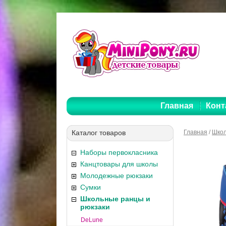
Главная
Конт
Каталог товаров
Главная
/
Школ
Наборы первокласника
Канцтовары для школы
Молодежные рюкзаки
Сумки
Школьные ранцы и
рюкзаки
DeLune