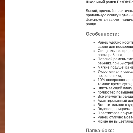
Школьный ранец DerDieDa
Легкий, прочный, практичн
правильную осанку и умень
фиксируется за счет налич
ранца.
Особенности:
Ранец удобно носить
важно для неокрепш
Cпециальные прорез
роста ребенка;
Поясной ремень смещ
ребенка при быстрой
Мягкие подушечки н
Укороченная и смеще
позвоночника;
10% поверхности ран
темное время суток;
Впитывающий влагу 
полиэстер повышенн
Все элементы ранца
Адаптированный для 
Вместительное внут
Водонепроницаемая 
Пластиковое покрыт
Ранец отлично моетс
Яркие не выцветающ
Папка-бокс: