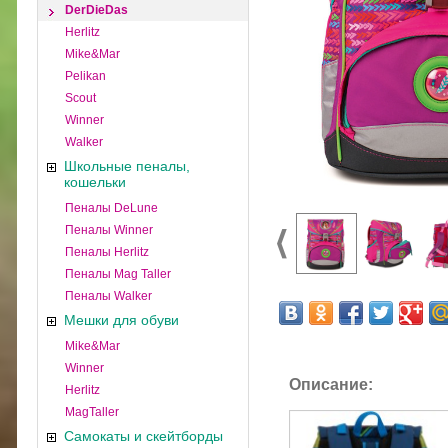
DerDieDas
Herlitz
Mike&Mar
Pelikan
Scout
Winner
Walker
Школьные пеналы,
кошельки
Пеналы DeLune
Пеналы Winner
Пеналы Herlitz
Пеналы Mag Taller
Пеналы Walker
Мешки для обуви
Mike&Mar
Winner
Описание:
Herlitz
MagTaller
Самокаты и скейтборды