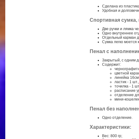
Сделана из пластика
Удобная и долговечн
Спортивная сумка, 
Две ручки и лямка ч
Одно внутреннее от
Отдельный карман д
Сумка легко моется к
Пенал с наполнени
Закрытый, с одним 
Содержит:
чернографитн
цветной каран
линейка 16см 
ластик - 1 шт.,
точилка - 1 шт
расписание ур
отделение дл
мини-кошелек
Пенал без наполнен
Одно отделение.
Характеристики:
Вес: 800 гр;