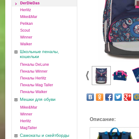
DerDieDas
Herlitz
Mike&Mar
Pelikan
Scout
Winner
Walker
Школьные пеналы,
кошельки
Пеналы DeLune
Пеналы Winner
Пеналы Herlitz
Пеналы Mag Taller
Пеналы Walker
Мешки для обуви
Mike&Mar
Winner
Описание:
Herlitz
MagTaller
Самокаты и скейтборды