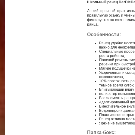
Школьный ранец DerDieDas
Легкий, прочный, практичн
правильную осанку и умень
фиксируется за счет налич
ранца.
Особенности:
Ранец удобно носить
важно для неокрепш
Cпециальные прорез
роста ребенка;
Поясной ремень смещ
ребенка при быстрой
Мягкие подушечки н
Укороченная и смеще
позвоночника;
10% поверхности ран
темное время суток;
Впитывающий влагу 
полиэстер повышенн
Все элементы ранца
Адаптированный для 
Вместительное внут
Водонепроницаемая 
Пластиковое покрыт
Ранец отлично моетс
Яркие не выцветающ
Папка-бокс: