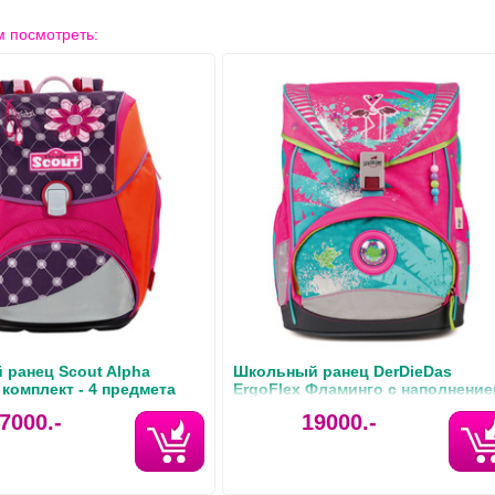
 посмотреть:
ранец Scout Alpha
Школьный ранец DerDieDas
 комплект - 4 предмета
ErgoFlex Фламинго с наполнение
8405046
7000.-
19000.-