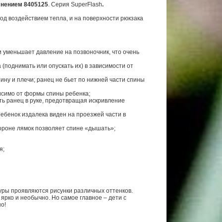
лнением 8405125
. Cерия SuperFlash
.
од воздействием тепла, и на поверхности рюкзака
и уменьшает давление на позвоночник, что очень
поднимать или опускать их) в зависимости от
ину и плечи; ранец не бьет по нижней части спины
исимо от формы спины ребенка;
ть ранец в руке, предотвращая искривление
ебенок издалека виден на проезжей части в
ороне лямок позволяет спине «дышать»;
я;
уры проявляются рисунки различных оттенков.
 ярко и необычно. Но самое главное – дети с
о!