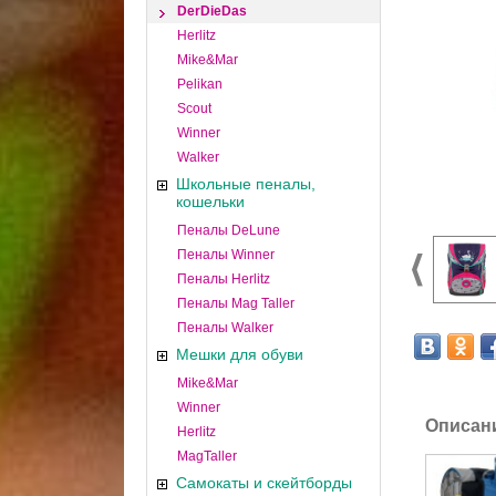
DerDieDas
Herlitz
Mike&Mar
Pelikan
Scout
Winner
Walker
Школьные пеналы,
кошельки
Пеналы DeLune
Пеналы Winner
Пеналы Herlitz
Пеналы Mag Taller
Пеналы Walker
Мешки для обуви
Mike&Mar
Winner
Описан
Herlitz
MagTaller
Самокаты и скейтборды