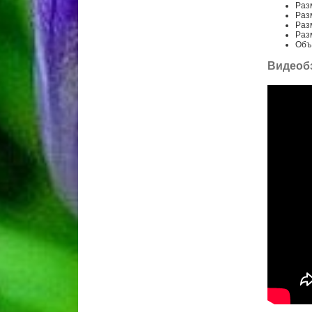
Разм
Разм
Разм
Раз
Объё
Видеоб