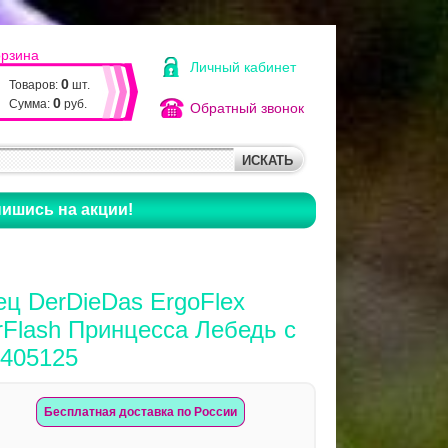
орзина
Личный кабинет
0
Товаров:
шт.
0
Сумма:
руб.
Обратный звонок
ишись на акции!
ц DerDieDas ErgoFlex
rFlash Принцесса Лебедь с
8405125
Бесплатная доставка по России