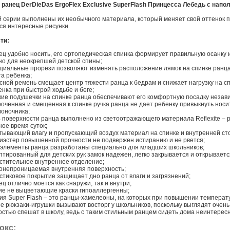
ранец DerDieDas ErgoFlex Exclusive SuperFlash Принцесса Лебедь с напо
 серии выполнены их необычного материала, который меняет свой оттенок п
ся интересные рисунки.
ти:
ец удобно носить, его ортопедическая спинка формирует правильную осанку 
но для неокрепшей детской спины;
циальные прорези позволяют изменять расположение лямок на спинке ранца (
та ребенка;
сной ремень смещает центр тяжести ранца к бедрам и снижает нагрузку на сп
енка при быстрой ходьбе и беге;
кие подушечки на спинке ранца обеспечивают его комфортную посадку незав
роченная и смещенная к спинке ручка ранца не дает ребенку привыкнуть носи
воночника;
 поверхности ранца выполнено из светоотражающего материала Reflexite – р
ное время суток;
тывающий влагу и пропускающий воздух материал на спинке и внутренней ст
иэстер повышенной прочности не подвержен истиранию и не рвется;
 элементы ранца разработаны специально для младших школьников;
птированный для детских рук замок надежен, легко закрывается и открываетс
стительное внутреннее отделение;
онепроницаемая внутренняя поверхность;
стиковое покрытие защищает дно ранца от влаги и загрязнений;
ц отлично моется как снаружи, так и внутри;
ие не выцветающие краски гипоаллергенны;
ия Super Flash – это ранцы-хамелеоны, на которых при повышении температ
ие рюкзаки-игрушки вызывают восторг у школьников, поскольку выглядят очень
остью спешат в школу, ведь с таким стильным ранцем сидеть дома неинтересн
окс: