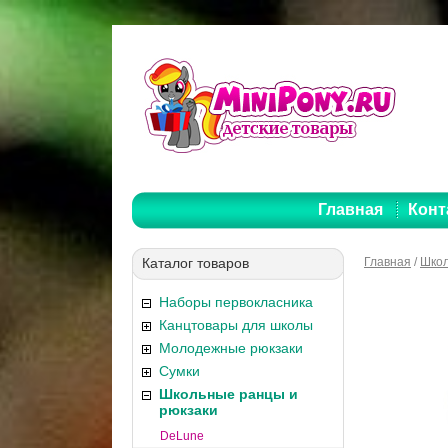
Главная
Конт
Каталог товаров
Главная
/
Школ
Наборы первокласника
Канцтовары для школы
Молодежные рюкзаки
Сумки
Школьные ранцы и
рюкзаки
DeLune