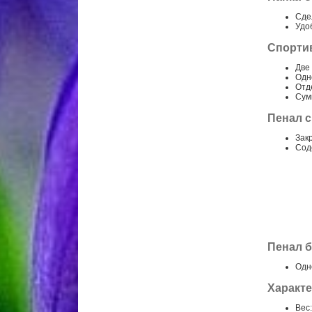
Сде
Удо
Спортив
Две
Одн
Отд
Сумк
Пенал с
Зак
Сод
Пенал б
Одн
Характе
Вес: