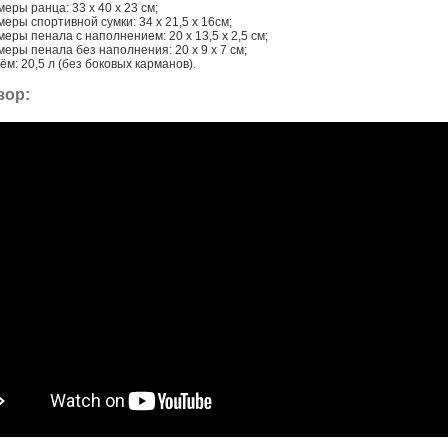
еры ранца: 33 x 40 x 23 см;
еры спортивной сумки: 34 х 21,5 х 16см;
еры пенала с наполнением: 20 х 13,5 х 2,5 см;
меры пенала без наполнения: 20 х 9 х 7 см;
м: 20,5 л (без боковых карманов).
зор: