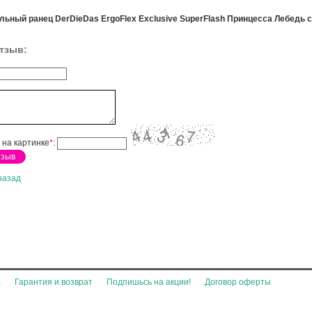
льный ранец DerDieDas ErgoFlex Exclusive SuperFlash Принцесса Лебедь 
тзыв:
 на картинке
*
:
назад
а
Гарантия и возврат
Подпишьсь на акции!
Договор оферты