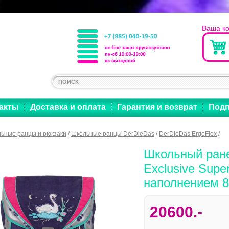
Ваша к
акты
Доставка и оплата
Гарантия и возврат
Подп
ьные ранцы и рюкзаки
/
Школьные ранцы DerDieDas
/
DerDieDas ErgoFlex
/
Школьный ране
Exclusive Supe
наполнением 
20600.-