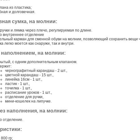
лана из пластика;
бная и долговечная.
ная сумка, на молнии:
 ручки и лямка через плечо, регулируемая по длине.
о внутреннее отделение
ельный карман для сменной обуви на молнии, позволяющий сохранить вещи 
а легко моется как снаружи, так и внутри.
 наполнением, на молнии:
рытый, с одним дополнительным клапаном.
ержит:
чернографитный карандаш - 2 шт.,
цветной карандаш - 15 шт.,
линейка 16см - 1 шт.,
ластик - 1 шт.,
точилка - 1 шт.,
расписание уроков - 1 шт.,
отделение для ручки,
мини-кошелек на липучке.
ез наполнения, на молнии:
о отделение.
ристики:
 800 гр;