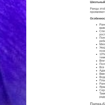
Школьный 
Ранцы этой
проявляют
Особеннос
Ран
важ
Cпе
рос
Поя
реб
Мяг
Уко
поз
10%
тем
Впи
Пол
Все
Ада
Вме
Вод
Пла
Ране
Ярк
Сер
Так
рад
Папка-б