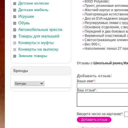
›
600D Polyester;
Детские коляски
›
Принт, резиновая апплик
Детская мебель
›
Жесткий корпус и эргоном
›
Повторяющая естественны
Игрушки
›
Дно из EVA надежно защищ
Обувь
›
Регулируемые лямки с гру
›
Основное отделение, с вн
Автомобильные кресла
›
Передний и два боковых к
Товары для малышей
›
Фирменный пластиковый з
›
Светоотражающие элемент
Конверты и муфты
›
Вес 900 г.;
›
Наполнение: пенал 27 пре
Конверты на выписку
Зимние товары
Отзывы о
Школьный ранец Mag
Бренды
Добавить отзыв:
Ваше имя
*
:
Ваш отзыв
*
:
Введите число на картинке
*
: