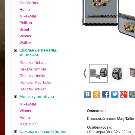
DerDieDas
Herlitz
Mike&Mar
Pelikan
Scout
Winner
Walker
Школьные пеналы,
кошельки
Пеналы DeLune
Пеналы Winner
Пеналы Herlitz
Пеналы Mag Taller
Пеналы Walker
Мешки для обуви
Mike&Mar
Winner
Описание:
Herlitz
Школьный ранец
Mag Talle
MagTaller
Особенности:
Самокаты и скейтборды
›
Размеры 38 х 32 х 23 см;