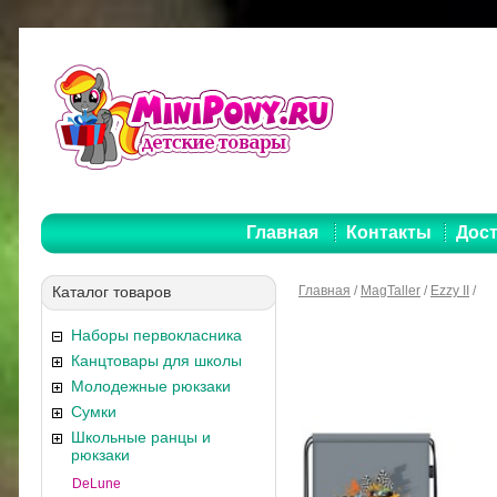
Главная
Контакты
Дост
Каталог товаров
Главная
/
MagTaller
/
Ezzy II
/
Наборы первокласника
Канцтовары для школы
Молодежные рюкзаки
Сумки
Школьные ранцы и
рюкзаки
DeLune