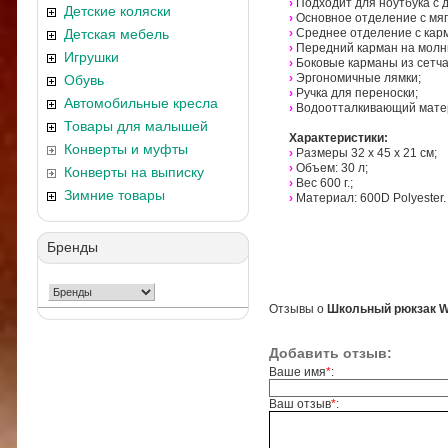
›
Подходит для ноутбука с 
Детские коляски
›
Основное отделение с мяг
Детская мебель
›
Среднее отделение с кар
›
Передний карман на молн
Игрушки
›
Боковые карманы из сетча
›
Эргономичные лямки;
Обувь
›
Ручка для переноски;
Автомобильные кресла
›
Водоотталкивающий мате
Товары для малышей
Характеристики:
Конверты и муфты
›
Размеры 32 x 45 x 21 см;
›
Объем: 30 л;
Конверты на выписку
›
Вес 600 г.;
Зимние товары
›
Материал: 600D Polyester.
Бренды
Отзывы о
Школьный рюкзак Wal
Добавить отзыв:
Ваше имя
*
:
Ваш отзыв
*
: