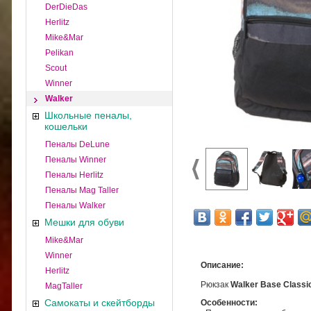
DerDieDas
Herlitz
Mike&Mar
Pelikan
Scout
Winner
Walker
Школьные пеналы,
кошельки
Пеналы DeLune
Пеналы Winner
Пеналы Herlitz
Пеналы Mag Taller
Пеналы Walker
Мешки для обуви
Mike&Mar
Winner
Описание:
Herlitz
Рюкзак
Walker Base Classic
MagTaller
Самокаты и скейтборды
Особенности: