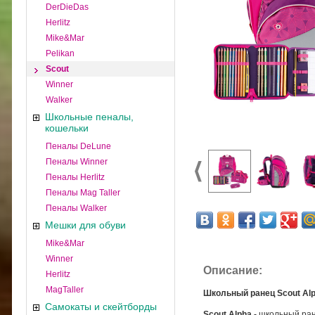
DerDieDas
Herlitz
Mike&Mar
Pelikan
Scout
Winner
Walker
Школьные пеналы,
кошельки
Пеналы DeLune
Пеналы Winner
Пеналы Herlitz
Пеналы Mag Taller
Пеналы Walker
Мешки для обуви
Mike&Mar
Winner
Описание:
Herlitz
MagTaller
Школьный ранец Scout Alp
Самокаты и скейтборды
Scout Alpha -
школьный ран