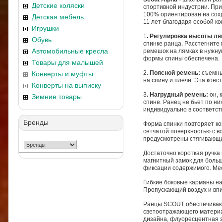
Детские коляски
спортивной индустрии. При
100% ориентирован на сохр
Детская мебель
11 лет благодаря особой к
Игрушки
1
. Регулировка высоты л
Обувь
спинке ранца. Расстегните
Автомобильные кресла
ремешок на лямках в нужну
формы спины обеспечена.
Товары для малышей
2.
Поясной ремень:
съемны
Конверты и муфты
на спину и плечи. Эта кон
Конверты на выписку
3
. Нагрудный ремень:
он, 
Зимние товары
спине. Ранец не бьет по н
индивидуально в соответст
Бренды
Форма спинки повторяет ко
сетчатой поверхностью с в
предусмотрены стягивающи
Достаточно короткая ручка
магнитный замок для боль
фиксации содержимого. Мес
Гибкие боковые карманы на
Пропускающий воздух и впи
Ранцы SCOUT обеспечивают
светоотражающего материал
дизайна, флуоресцентная з