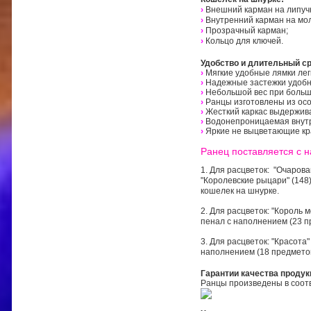
›
Внешний карман на липуч
›
Внутренний карман на мо
›
Прозрачный карман;
›
Кольцо для ключей.
Удобство и длительный с
›
Мягкие удобные лямки лег
›
Надежные застежки удобны
›
Небольшой вес при больш
›
Ранцы изготовлены из осо
›
Жесткий каркас выдержив
›
Водонепроницаемая внутр
›
Яркие не выцветающие кр
Ранец поставляется с 
1. Для расцветок: "Очарован
"Королевские рыцари" (148)
кошелек на шнурке.
2. Для расцветок: "Король м
пенал с наполнением (23 п
3. Для расцветок: "Красота"
наполнением (18 предметов
Гарантии качества продук
Ранцы произведены в соотв