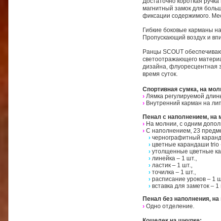
Достаточно короткая ручка
магнитный замок для боль
фиксации содержимого. Мес
Гибкие боковые карманы на
Пропускающий воздух и впи
Ранцы SCOUT обеспечивают
светоотражающего материал
дизайна, флуоресцентная з
время суток.
Спортивная сумка, на мол
›
Лямка регулируемой длин
›
Внутренний карман на лип
Пенал с наполнением, на 
›
На молнии, с одним допо
›
С наполнением, 23 предм
›
чернографитный каранда
›
цветные карандаши trio -
›
утолщенные цветные кар
›
линейка – 1 шт.,
›
ластик – 1 шт.,
›
точилка – 1 шт.,
›
расписание уроков – 1 ш
›
вставка для заметок – 1 
Пенал без наполнения, на
›
Одно отделение.
Кошелек на шнурке: