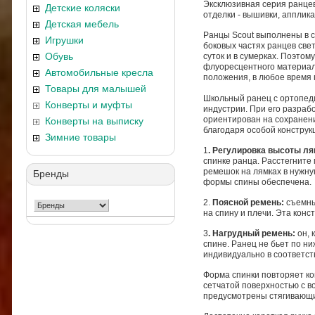
Эксклюзивная серия ранце
Детские коляски
отделки - вышивки, апплик
Детская мебель
Ранцы Scout выполнены в с
Игрушки
боковых частях ранцев све
Обувь
суток и в сумерках. Поэтом
флуоресцентного материала
Автомобильные кресла
положения, в любое время 
Товары для малышей
Школьный ранец с ортопеди
Конверты и муфты
индустрии. При его разраб
ориентирован на сохранени
Конверты на выписку
благодаря особой конструк
Зимние товары
1
. Регулировка высоты л
спинке ранца. Расстегните
ремешок на лямках в нужну
Бренды
формы спины обеспечена.
2.
Поясной ремень:
съемны
на спину и плечи. Эта кон
3
. Нагрудный ремень:
он, 
спине. Ранец не бьет по н
индивидуально в соответст
Форма спинки повторяет ко
сетчатой поверхностью с в
предусмотрены стягивающи