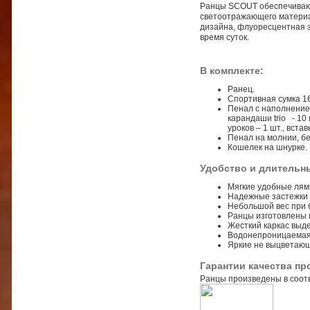
Ранцы SCOUT обеспечивают
светоотражающего материал
дизайна, флуоресцентная з
время суток.
В комплекте:
Ранец.
Спортивная сумка 16
Пенал с наполнением
карандаши trio - 10 
уроков – 1 шт., встав
Пенал на молнии, б
Кошелек на шнурке. 
Удобство и длительн
Мягкие удобные лямк
Надежные застежки 
Небольшой вес при 
Ранцы изготовлены и
Жесткий каркас выд
Водонепроницаемая 
Яркие не выцветающ
Гарантии качества пр
Ранцы произведены в соотв