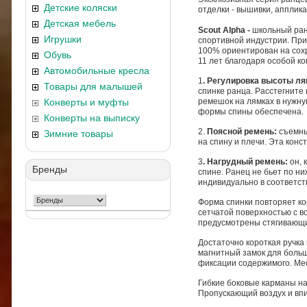
Детские коляски
отделки - вышивки, апплик
Детская мебель
Scout Alpha -
школьный ран
Игрушки
спортивной индустрии. При
100% ориентирован на сохр
Обувь
11 лет благодаря особой к
Автомобильные кресла
1
. Регулировка высоты л
Товары для малышей
спинке ранца. Расстегните
Конверты и муфты
ремешок на лямках в нужну
формы спины обеспечена.
Конверты на выписку
2.
Поясной ремень:
съемны
Зимние товары
на спину и плечи. Эта кон
3
. Нагрудный ремень:
он, 
Бренды
спине. Ранец не бьет по н
индивидуально в соответст
Форма спинки повторяет ко
сетчатой поверхностью с в
предусмотрены стягивающи
Достаточно короткая ручка
магнитный замок для боль
фиксации содержимого. Мес
Гибкие боковые карманы на
Пропускающий воздух и впи