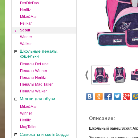
DerDieDas
Herlitz
Mike&Mar
Pelikan
Scout
Winner
Walker
Школьные пеналы,
кошельки
Пеналы DeLune
Пеналы Winner
Пеналы Herlitz
Пеналы Mag Taller
Пеналы Walker
Мешки для обуви
Mike&Mar
Winner
Описание:
Herlitz
MagTaller
Школьный ранец Scout Alp
Самокаты и скейтборды
Эксклюзивная серия ранце