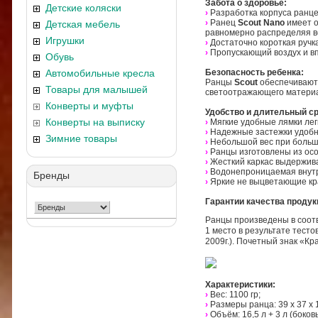
Забота о здоровье:
Детские коляски
›
Разработка корпуса ранц
›
Ранец
Scout
Nano
имеет 
Детская мебель
равномерно распределяя в
Игрушки
›
Достаточно короткая ручк
›
Пропускающий воздух и в
Обувь
Автомобильные кресла
Безопасность ребенка:
Ранцы
Scout
обеспечивают 
Товары для малышей
светоотражающего материал
Конверты и муфты
Удобство и длительный с
Конверты на выписку
›
Мягкие удобные лямки лег
›
Надежные застежки удобны
Зимние товары
›
Небольшой вес при больш
›
Ранцы изготовлены из осо
›
Жесткий каркас выдержив
›
Водонепроницаемая внутр
Бренды
›
Яркие не выцветающие кр
Гарантии качества продук
Ранцы произведены в соотв
1 место в результате тест
2009г.). Почетный знак «К
Характеристики:
›
Вес: 1100 гр;
›
Размеры ранца: 39 х 37 х 
›
Объём: 16,5 л + 3 л (боко