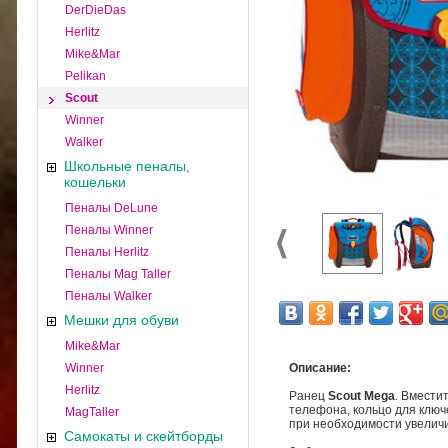
DerDieDas
Herlitz
Mike&Mar
Pelikan
Scout
Winner
Walker
Школьные пеналы,
кошельки
Пеналы DeLune
Пеналы Winner
Пеналы Herlitz
Пеналы Mag Taller
Пеналы Walker
Мешки для обуви
Mike&Mar
Winner
Описание:
Herlitz
Ранец
Scout Mega
. Вмести
телефона, кольцо для ключе
MagTaller
при необходимости увелич
Самокаты и скейтборды