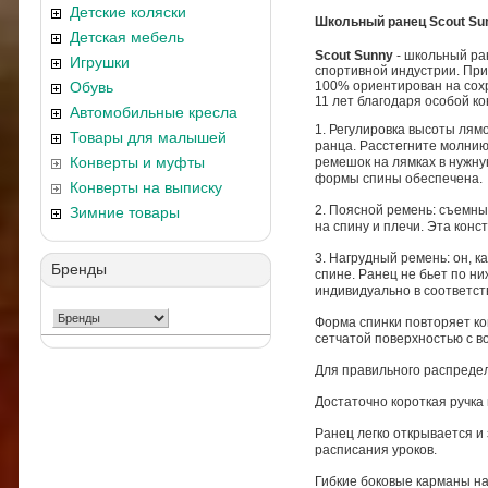
Детские коляски
Школьный ранец Scout Su
Детская мебель
Scout Sunny
- школьный ра
Игрушки
спортивной индустрии. При
Обувь
100% ориентирован на сохр
11 лет благодаря особой к
Автомобильные кресла
1. Регулировка высоты лям
Товары для малышей
ранца. Расстегните молнию
Конверты и муфты
ремешок на лямках в нужну
формы спины обеспечена.
Конверты на выписку
2. Поясной ремень: съемны
Зимние товары
на спину и плечи. Эта кон
3. Нагрудный ремень: он, к
Бренды
спине. Ранец не бьет по н
индивидуально в соответст
Форма спинки повторяет ко
сетчатой поверхностью с в
Для правильного распреде
Достаточно короткая ручка
Ранец легко открывается и
расписания уроков.
Гибкие боковые карманы на