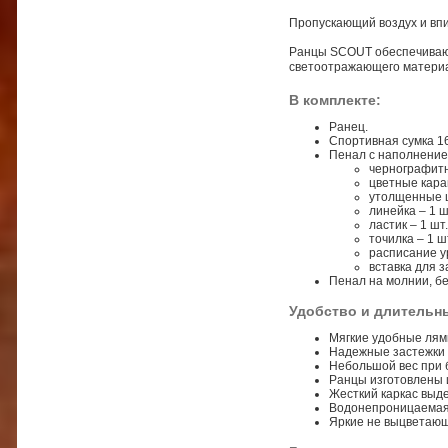
Пропускающий воздух и впи
Ранцы SCOUT обеспечивают
светоотражающего материал
В комплекте:
Ранец.
Спортивная сумка 16
Пенал с наполнением
чернографитн
цветные каран
утолщенные ц
линейка – 1 ш
ластик – 1 шт.
точилка – 1 шт
расписание ур
вставка для з
Пенал на молнии, б
Удобство и длительн
Мягкие удобные лямк
Надежные застежки 
Небольшой вес при 
Ранцы изготовлены и
Жесткий каркас выд
Водонепроницаемая 
Яркие не выцветающ