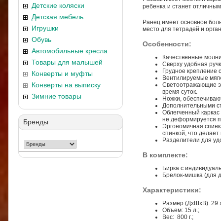
Детские коляски
ребенка и станет отличным
Детская мебель
Ранец имеет основное бол
Игрушки
место для тетрадей и орга
Обувь
Особенности:
Автомобильные кресла
Качественные молни
Товары для малышей
Сверху удобная ручк
Грудное крепление с
Конверты и муфты
Вентилируемые мягки
Конверты на выписку
Светоотражающие эл
время суток.
Зимние товары
Ножки, обеспечивают
Дополнительными ст
Облегченный каркас 
не деформируется пр
Бренды
Эргономичная спинк
спинкой, что делае
Разделители для уд
В комплекте:
Бирка с индивидуал
Брелок-мишка (для д
Характеристики:
Размер (ДхШхВ): 29 х
Объем: 15 л.;
Вес: 800 г.;