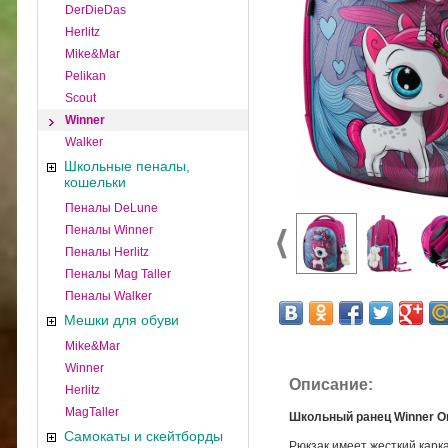
DerDieDas
Herlitz
Mike&Mar
Pelikan
Scout
Winner
Walker
Школьные пеналы,
кошельки
Пеналы DeLune
Пеналы Winner
Пеналы Herlitz
Пеналы Mag Taller
Пеналы Walker
Мешки для обуви
Mike&Mar
Winner
Описание:
Herlitz
MagTaller
Школьный ранец Winner O
Самокаты и скейтборды
Рюкзак имеет жесткий карк