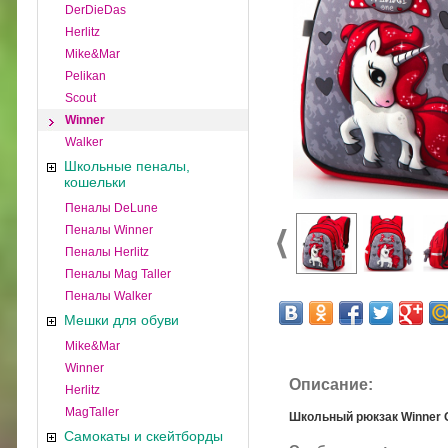
DerDieDas
Herlitz
Mike&Mar
Pelikan
Scout
Winner
Walker
Школьные пеналы,
кошельки
Пеналы DeLune
Пеналы Winner
Пеналы Herlitz
Пеналы Mag Taller
Пеналы Walker
Мешки для обуви
Mike&Mar
Winner
Описание:
Herlitz
MagTaller
Школьный рюкзак Winner 
Самокаты и скейтборды