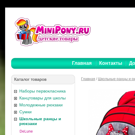
Главная
Контакты
До
Каталог товаров
Главная
/
Школьные ранцы и р
Наборы первокласника
Канцтовары для школы
Молодежные рюкзаки
Сумки
Школьные ранцы и
рюкзаки
DeLune