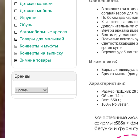
Особенности:
Детские коляски
В рюкзаке три отдел
Детская мебель
органайзером для п
Игрушки
По бокам два карман
Качественные молни
Обувь
Дополнительными ст
Внутри рюкзака имее
Автомобильные кресла
Вентилируемая спин
Товары для малышей
Плечевые вентилиру
Светоотражающие эл
Конверты и муфты
время суток.
Верхняя удобная тка
Конверты на выписку
Зимние товары
В комплекте:
Бирка с индивидуал
Брелок-мишка (для д
Бренды
Характеристики:
Размер (ДхШхВ): 29 х
Объем: 14 л.;
Вес: 650 г.;
100% Polyester.