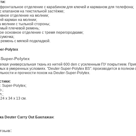
ти:
фронтальное отделение с карабином для ключей и карманом для телефона;
с клапаном на текстильной застёжке;
овное отделение на молнии;
ий карман на молнии;
а молнии с тыльной стороны;
емый плечевой ремень;
ое основное отделение с тремя перегородками;
сумочка;
ремень с мягкой подкладкой.
er-Polytex
егкая универсальная ткань из нитей 600 den с усиленным ПУ покрытием. При
ых в умеренных условиях. ”Deuter-Super-Polytex BS”: производится в полном 
ьности и прочности похож на Deuter-Super-Polytex.
стики:
 Super-Polytex;
р.;
.;
24 x 34 x 13 см.
ка Deuter Carry Out Баклажан
:
тзыв: