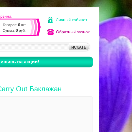
орзина
Личный кабинет
0
Товаров:
шт.
0
Сумма:
руб.
Обратный звонок
ишись на акции!
Carry Out Баклажан