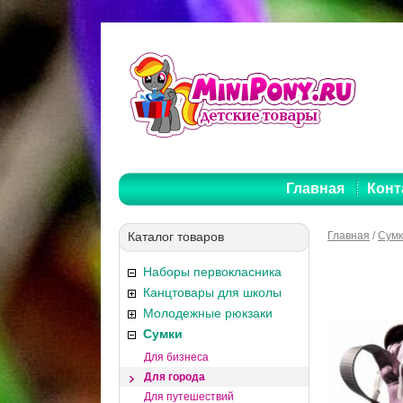
Главная
Конт
Каталог товаров
Главная
/
Сум
Наборы первокласника
Канцтовары для школы
Молодежные рюкзаки
Сумки
Для бизнеса
Для города
Для путешествий