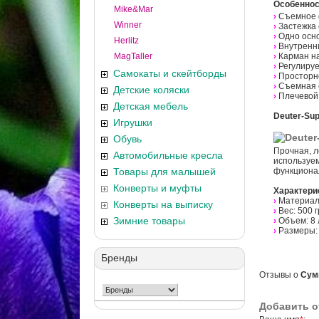
Особеннос
Mike&Mar
›
Съемное 
Winner
›
Застежка 
›
Одно осн
Herlitz
›
Внутренн
MagTaller
›
Карман н
›
Регулиру
Самокаты и скейтборды
›
Просторн
›
Съемная 
Детские коляски
›
Плечевой 
Детская мебель
Deuter-Sup
Игрушки
Обувь
Прочная, л
Автомобильные кресла
используем
Товары для малышей
функционал
Конверты и муфты
Характери
›
Материал:
Конверты на выписку
›
Вес: 500 г
Зимние товары
›
Объем: 8 л
›
Размеры: 
Бренды
Отзывы о
Сум
Добавить о