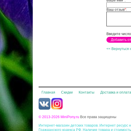
Ваше имя
*
:
Ваш отзыв
*
:
Введите число
<< Вернуться 
Главная
Скидки
Контакты
Доставка и оплат
© 2013-2026 MiniPony.ru
Все права защищены
Интернет-магазин детских товаров. Интернет ресурс
Гражданского кодекса РФ. Наличие товара и стоимость