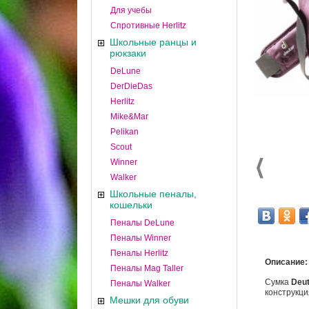
Для учебы
Спротивные Herlitz
Школьные ранцы и
рюкзаки
DeLune
DerDieDas
Herlitz
Mike&Mar
Pelikan
Scout
Winner
Walker
Школьные пеналы,
кошельки
Пеналы DeLune
Пеналы Winner
Пеналы Herlitz
Описание:
Пеналы Mag Taller
Сумка
Deu
Пеналы Walker
конструкци
Мешки для обуви