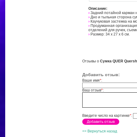
Описание:
›
Задний потайной карман н
›
Дно и тыльная сторона су
›
Каучуковая застежка на м
›
Продуманная организация 
отделений для ручек, съем
›
Размер: 34 х 27 х 6 см.
Отзывы о
Сумка QUER Quershou
Добавить отзыв:
Ваше имя
*
:
Ваш отзыв
*
:
Введите число на картинке
*
:
<< Вернуться назад