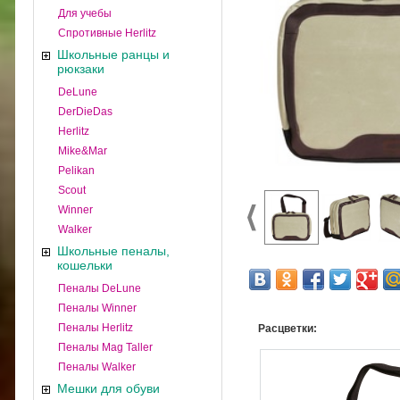
Для учебы
Спротивные Herlitz
Школьные ранцы и
рюкзаки
DeLune
DerDieDas
Herlitz
Mike&Mar
Pelikan
Scout
Winner
Walker
Школьные пеналы,
кошельки
Пеналы DeLune
Пеналы Winner
Пеналы Herlitz
Расцветки:
Пеналы Mag Taller
Пеналы Walker
Мешки для обуви