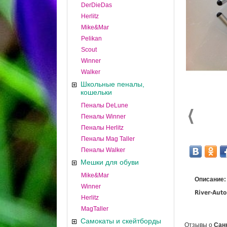
DerDieDas
Herlitz
Mike&Mar
Pelikan
Scout
Winner
Walker
Школьные пеналы,
кошельки
Пеналы DeLune
Пеналы Winner
Пеналы Herlitz
Пеналы Mag Taller
Пеналы Walker
Мешки для обуви
Mike&Mar
Описание:
Winner
River-Aut
Herlitz
MagTaller
Самокаты и скейтборды
Отзывы о
Санк