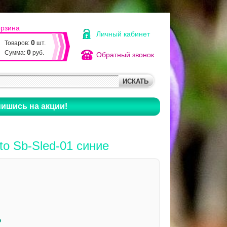
орзина
Личный кабинет
0
Товаров:
шт.
0
Сумма:
руб.
Обратный звонок
ишись на акции!
to Sb-Sled-01 синие
o