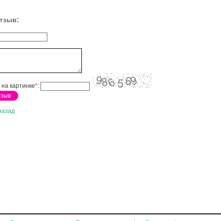
тзыв:
 на картинке
*
:
назад