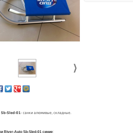
o
Sb-Sled-01
-
санки алюмивые, складные.
и River-Auto Sb-Sled-01 синие
: