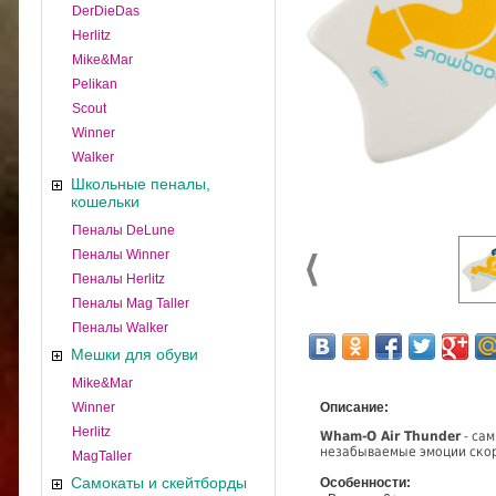
DerDieDas
Herlitz
Mike&Mar
Pelikan
Scout
Winner
Walker
Школьные пеналы,
кошельки
Пеналы DeLune
Пеналы Winner
Пеналы Herlitz
Пеналы Mag Taller
Пеналы Walker
Мешки для обуви
Mike&Mar
Winner
Описание:
Herlitz
Wham-O Air Thunder
- сам
незабываемые эмоции скор
MagTaller
Самокаты и скейтборды
Особенности: