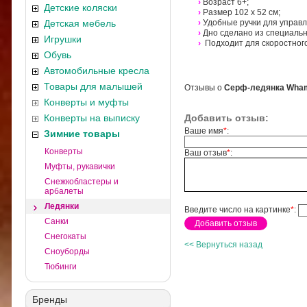
›
Возраст 6+;
Детские коляски
›
Размер 102 х 52 см;
Детская мебель
›
Удобные ручки для управл
›
Дно сделано из специальн
Игрушки
›
Подходит для скоростного
Обувь
Автомобильные кресла
Товары для малышей
Отзывы о
Серф-ледянка Wham
Конверты и муфты
Конверты на выписку
Добавить отзыв:
Ваше имя
*
:
Зимние товары
Конверты
Ваш отзыв
*
:
Муфты, рукавички
Снежкобластеры и
арбалеты
Ледянки
Введите число на картинке
*
:
Санки
Снегокаты
<< Вернуться назад
Сноуборды
Тюбинги
Бренды