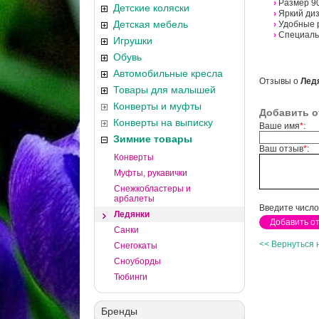
›
Размер 90
Детские коляски
›
Яркий диз
Детская мебель
›
Удобные р
›
Специальн
Игрушки
Обувь
Автомобильные кресла
Отзывы о
Ледя
Товары для малышей
Конверты и муфты
Добавить о
Конверты на выписку
Ваше имя
*
:
Зимние товары
Ваш отзыв
*
:
Конверты
Муфты, рукавички
Снежкобластеры и
арбалеты
Введите число
Ледянки
Санки
<< Вернуться 
Снегокаты
Сноуборды
Тюбинги
Бренды