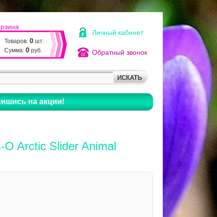
орзина
Личный кабинет
0
Товаров:
шт.
0
Сумма:
руб.
Обратный звонок
ишись на акции!
 Arctic Slider Animal