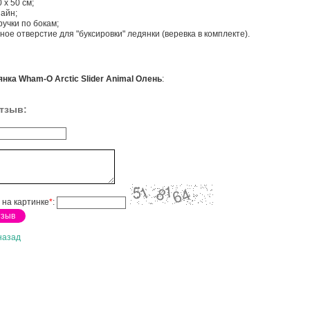
 х 50 см;
айн;
учки по бокам;
ое отверстие для "буксировки" ледянки (веревка в комплекте).
нка Wham-O Arctic Slider Animal Олень
:
тзыв:
 на картинке
*
:
назад