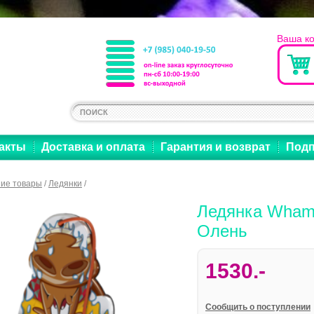
Ваша к
акты
Доставка и оплата
Гарантия и возврат
Подп
ие товары
/
Ледянки
/
Ледянка Wham-O
Олень
1530.-
Cообщить о поступлении