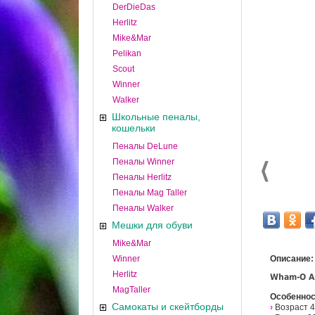
DerDieDas
Herlitz
Mike&Mar
Pelikan
Scout
Winner
Walker
Школьные пеналы,
кошельки
Пеналы DeLune
Пеналы Winner
Пеналы Herlitz
Пеналы Mag Taller
Пеналы Walker
Мешки для обуви
Mike&Mar
Winner
Описание:
Herlitz
Wham-O Ar
MagTaller
Особеннос
Самокаты и скейтборды
›
Возраст 4