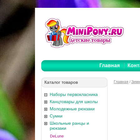
Главная
Конт
Каталог товаров
Главная
/
Зимн
Наборы первокласника
Канцтовары для школы
Молодежные рюкзаки
Сумки
Школьные ранцы и
рюкзаки
DeLune